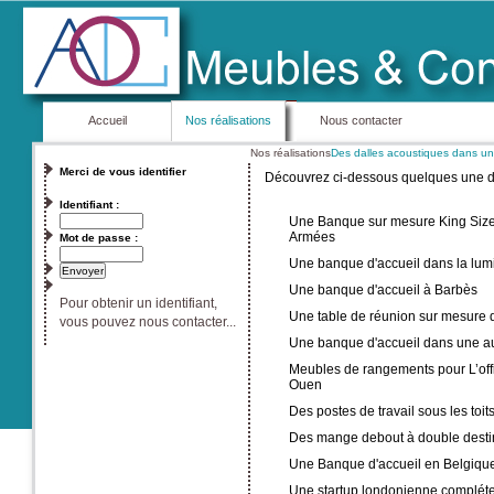
Accueil
Nos réalisations
Nous contacter
Nos réalisations
Des dalles acoustiques dans un
Merci de vous identifier
Découvrez ci-dessous quelques une de 
Identifiant :
Une Banque sur mesure King Size 
Armées
Mot de passe :
Une banque d'accueil dans la lum
Une banque d'accueil à Barbès
Pour obtenir un identifiant,
Une table de réunion sur mesure 
vous pouvez nous contacter...
Une banque d'accueil dans une a
Meubles de rangements pour L’off
Ouen
Des postes de travail sous les toit
Des mange debout à double desti
Une Banque d'accueil en Belgiqu
Une startup londonienne complét