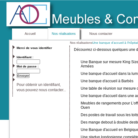
Accueil
Nos réalisations
Nous contacter
Nos réalisations
Une banque d'accueil à l'hôpita
Merci de vous identifier
Découvrez ci-dessous quelques une de 
Identifiant :
Une Banque sur mesure King Size 
Armées
Mot de passe :
Une banque d'accueil dans la lum
Une banque d'accueil à Barbès
Pour obtenir un identifiant,
Une table de réunion sur mesure 
vous pouvez nous contacter...
Une banque d'accueil dans une a
Meubles de rangements pour L’off
Ouen
Des postes de travail sous les toit
Des mange debout à double desti
Une Banque d'accueil en Belgiqu
Une startup londonienne complét