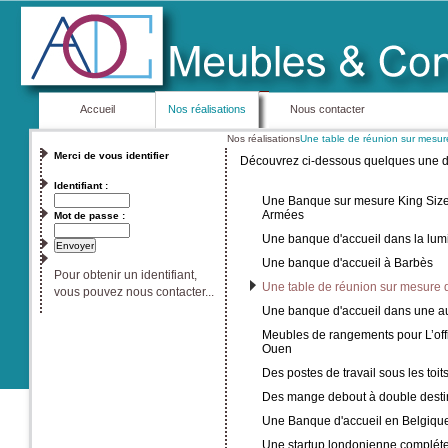
Accueil
Nos réalisations
Nous contacter
Nos réalisations
Une table de réunion sur mesur
Merci de vous identifier
Découvrez ci-dessous quelques une de 
Identifiant :
Une Banque sur mesure King Size 
Armées
Mot de passe :
Une banque d'accueil dans la lum
Une banque d'accueil à Barbès
Pour obtenir un identifiant,
Une table de réunion sur mesure 
vous pouvez nous contacter...
Une banque d'accueil dans une a
Meubles de rangements pour L’off
Ouen
Des postes de travail sous les toit
Des mange debout à double desti
Une Banque d'accueil en Belgiqu
Une startup londonienne complét